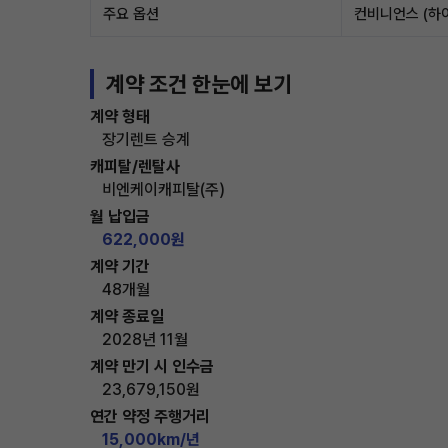
주요 옵션
컨비니언스 (하이
계약 조건 한눈에 보기
계약 형태
장기렌트 승계
캐피탈/렌탈사
비엔케이캐피탈(주)
월 납입금
622,000원
계약 기간
48개월
계약 종료일
2028년 11월
계약 만기 시 인수금
23,679,150원
연간 약정 주행거리
15,000km/년