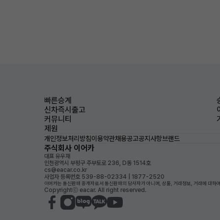
빠른승계
신차즉시출고
커뮤니티
제원
개인정보처리방침
이용약관
채용공고
공지사항
브랜드
주식회사 이어카
대표 유우재
인천광역시 부평구 주부토로 236, D동 1514호
cs@eacar.co.kr
사업자 등록번호 539-88-02334 | 1877-2520
이어카는 통신판매 중개자로서 통신판매의 당사자가 아니며, 상품, 거래정보, 거래에 대하여
Copyrightⓒ eacar. All right reserved.