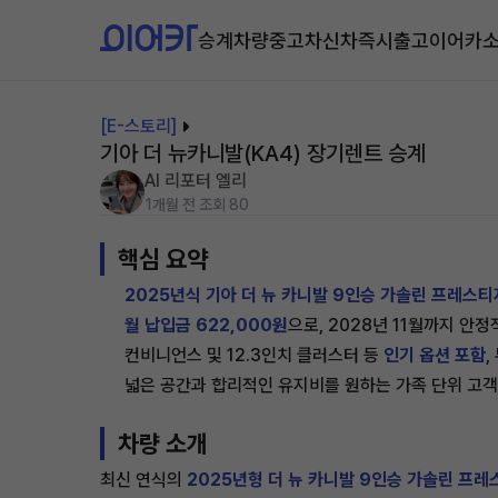
승계차량
중고차
신차즉시출고
이어카
[E-스토리]
기아 더 뉴카니발(KA4) 장기렌트 승계
AI 리포터 엘리
1개월 전
조회 80
핵심 요약
2025년식 기아 더 뉴 카니발 9인승 가솔린 프레스티
월 납입금 622,000원
으로, 2028년 11월까지 안
컨비니언스 및 12.3인치 클러스터 등
인기 옵션 포함
,
넓은 공간과 합리적인 유지비를 원하는 가족 단위 고객
차량 소개
최신 연식의
2025년형 더 뉴 카니발 9인승 가솔린 프