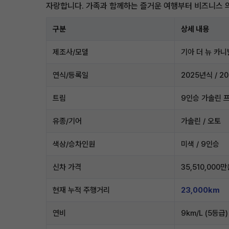
자랑합니다. 가족과 함께하는 즐거운 여행부터 비즈니스 
구분
상세 내용
제조사/모델
기아 더 뉴 카니
연식/등록일
2025년식 / 2
트림
9인승 가솔린 
유종/기어
가솔린 / 오토
색상/승차인원
미색 / 9인승
신차 가격
35,510,000
현재 누적 주행거리
23,000km
연비
9km/L (5등급)