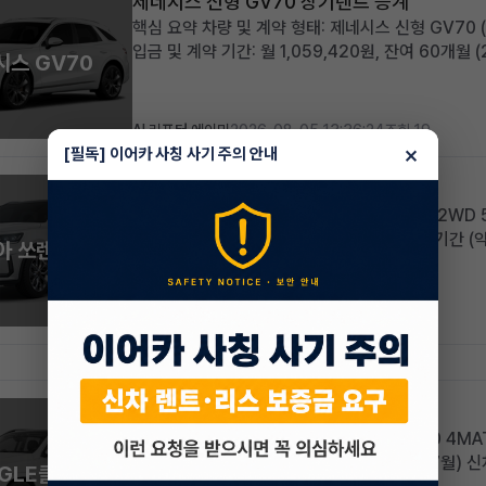
제네시스 신형 GV70 장기렌트 승계
핵심 요약 차량 및 계약 형태: 제네시스 신형 GV70 
입금 및 계약 기간: 월 1,059,420원, 잔여 60개월
시스 GV70
860km 짧은 주행거리와 풍부한 고급 옵션 구성 적
옵션과 ...
AI 리포터 에이미
2026-08-05 13:36:24
조회 19
×
[필독] 이어카 사칭 사기 주의 안내
기아 신형쏘렌토(MQ4) 리스 승계
핵심 요약 기아 신형 쏘렌토(MQ4) 2.2 디젤 2W
368,940원, 2029년 9월까지 넉넉한 계약 기간 
아 쏘렌토
초기 비용 부담 최소화 패밀리카 또는 레저용 중형 S
기아의 인기 중형 ...
AI 리포터 엘리
2026-08-05 11:22:34
조회 20
벤츠 GLE클래스(4세대) 리스 승계
핵심 요약 벤츠 GLE클래스(4세대) GLE 450 4MAT
총 계약기간 60개월 (계약종료일 2031년 07월) 
 GLE클래스