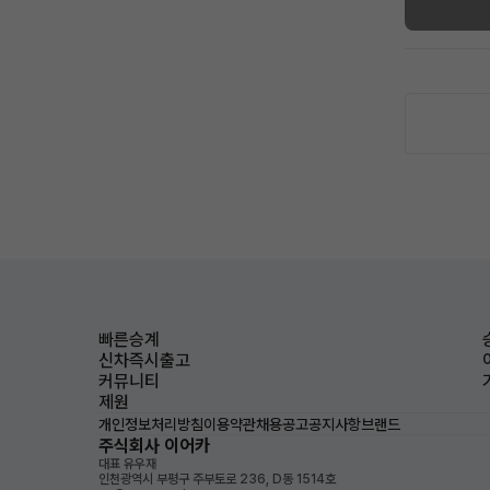
빠른승계
신차즉시출고
커뮤니티
제원
개인정보처리방침
이용약관
채용공고
공지사항
브랜드
주식회사 이어카
대표 유우재
인천광역시 부평구 주부토로 236, D동 1514호