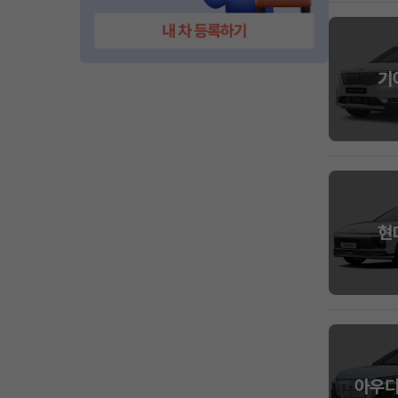
기
현
아우디