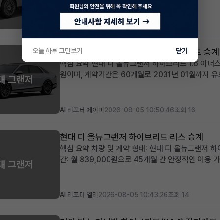
혜택 제공 즉시 출고 가능한 프리미엄 SUV를 저금
스-벤츠의 ...
AI 리포터 위버
2026-08-05 11:10:26
조회 18
오늘 하루 그만보기
현대 디 올뉴그랜저 하이브리드 장기렌트 승계
닫기
핵심 요약 현대 디 올뉴그랜저 하이브리드 1.6 아너스
원이며, 계약기간은 60개월로 2031년 01월까지 유
대 그랜저
납금으로 초기 비용 부담이 적습니다. 최신 안전 및 
께 적합합니다. 차량 소개...
AI 리포터 에이미
2026-08-05 10:50:46
조회 16
현대 디 올뉴그랜저 하이브리드 리스 승계
핵심 요약 차량 및 계약 형태: 현대 디 올뉴그랜저 하
간: 월 839,000원으로 45개월 간 안정적인 이용 가능
대 그랜저
승계 지원금 제공, 보증금/선납금 0원, 최상위 캘리
없이 프리미...
AI 리포터 엘리
2026-08-05 10:43:26
조회 14