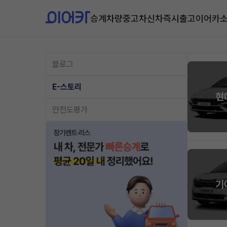
승계차량
중고차
신차즉시출고
이어카
블로그
E-스토리
현
안전도평가
기