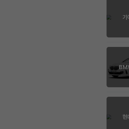
기
BM
현