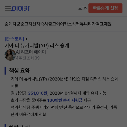
빠른승계 신청
로그인
승계차량
중고차
신차즉시출고
이어카소식
커뮤니티
가격표
제원
[E-스토리]
기아 더 뉴카니발(YP) 리스 승계
AI 리포터 에이미
4주 전
조회 39
핵심 요약
기아 더 뉴카니발(YP) (2020년식) 11인승 디젤 디럭스 리스 승계
매물
월 납입금
351,810원
, 2028년 04월까지 계약 유지 가능
초기 부담을 줄여주는
100만원 승계 지원금
제공
넉넉한 약정 주행거리와 편의/안전 옵션으로 장거리 운전자, 가족
단위 이용객에게 적합