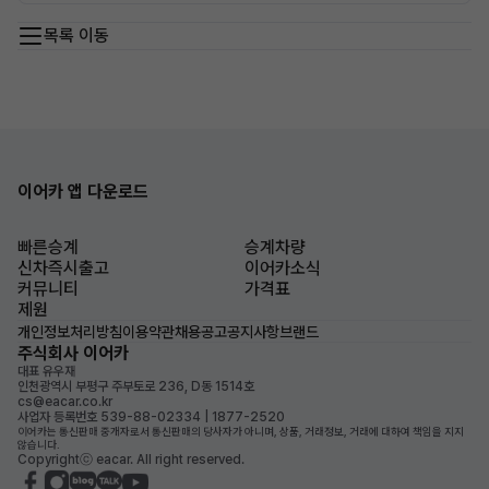
목록 이동
이어카 앱 다운로드
빠른승계
승계차량
신차즉시출고
이어카소식
커뮤니티
가격표
제원
개인정보처리방침
이용약관
채용공고
공지사항
브랜드
주식회사 이어카
대표 유우재
인천광역시 부평구 주부토로 236, D동 1514호
cs@eacar.co.kr
사업자 등록번호 539-88-02334 | 1877-2520
이어카는 통신판매 중개자로서 통신판매의 당사자가 아니며, 상품, 거래정보, 거래에 대하여 책임을 지지
않습니다.
Copyrightⓒ eacar. All right reserved.