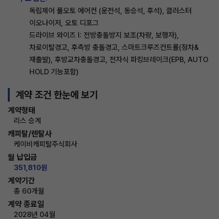
독립제어 풀오토 에어컨 (운전석, 동승석, 후석), 클러스터
이오나이저, 오토 디포그
드라이브 와이즈 I: 전방충돌방지 보조(차량, 보행자),
차로이탈경고, 후측방 충돌경고, 스마트크루즈컨트롤(정차&
재출발), 후방교차충돌경고, 전자식 파킹브레이크(EPB, AUTO
HOLD 기능포함)
계약 조건 한눈에 보기
계약형태
리스 승계
캐피탈/렌탈사
케이비캐피탈주식회사
월 납입금
351,810원
계약기간
총 60개월
계약 종료일
2028년 04월