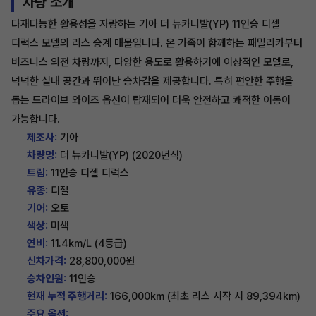
차량 소개
다재다능한 활용성을 자랑하는 기아 더 뉴카니발(YP) 11인승 디젤
디럭스 모델의 리스 승계 매물입니다. 온 가족이 함께하는 패밀리카부터
비즈니스 의전 차량까지, 다양한 용도로 활용하기에 이상적인 모델로,
넉넉한 실내 공간과 뛰어난 승차감을 제공합니다. 특히 편안한 주행을
돕는 드라이브 와이즈 옵션이 탑재되어 더욱 안전하고 쾌적한 이동이
가능합니다.
제조사:
기아
차량명:
더 뉴카니발(YP) (2020년식)
트림:
11인승 디젤 디럭스
유종:
디젤
기어:
오토
색상:
미색
연비:
11.4km/L (4등급)
신차가격:
28,800,000원
승차인원:
11인승
현재 누적 주행거리:
166,000km (최초 리스 시작 시 89,394km)
주요 옵션: