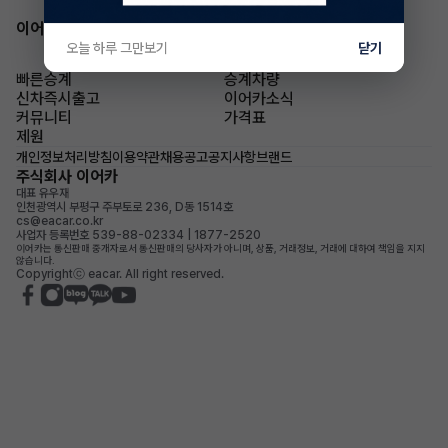
이어카 앱 다운로드
오늘 하루 그만보기
닫기
빠른승계
승계차량
신차즉시출고
이어카소식
커뮤니티
가격표
제원
개인정보처리방침
이용약관
채용공고
공지사항
브랜드
주식회사 이어카
대표 유우재
인천광역시 부평구 주부토로 236, D동 1514호
cs@eacar.co.kr
사업자 등록번호 539-88-02334 | 1877-2520
이어카는 통신판매 중개자로서 통신판매의 당사자가 아니며, 상품, 거래정보, 거래에 대하여 책임을 지지
않습니다.
Copyrightⓒ eacar. All right reserved.