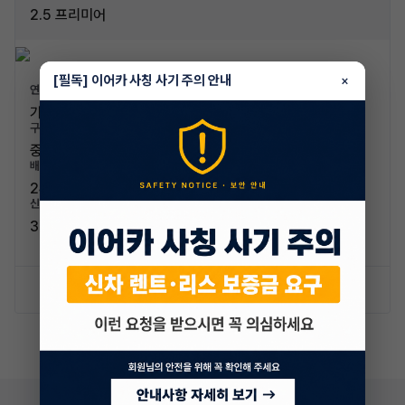
2.5 프리미어
[필독] 이어카 사칭 사기 주의 안내
×
연료/연비
가솔린 / 10.5km/L (4등급)
구분/좌석
중형차 / 5인승
배기량
2457cc
신차가격
37,560,000원
신차 문의하기
승계 리스트