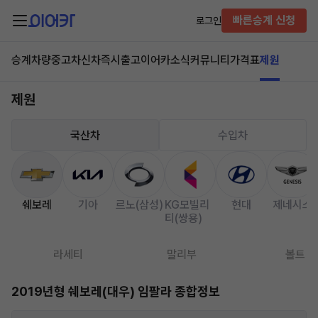
빠른승계 신청
로그인
승계차량
중고차
신차즉시출고
이어카소식
커뮤니티
가격표
제원
제원
국산차
수입차
쉐보레
기아
르노(삼성)
KG모빌리
현대
제네시스
티(쌍용)
라세티
말리부
볼트
2019년형 쉐보레(대우) 임팔라 종합정보