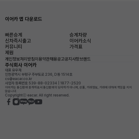
이어카 앱 다운로드
빠른승계
승계차량
신차즉시출고
이어카소식
커뮤니티
가격표
제원
개인정보처리방침
이용약관
채용공고
공지사항
브랜드
주식회사 이어카
대표 유우재
인천광역시 부평구 주부토로 236, D동 1514호
cs@eacar.co.kr
사업자 등록번호 539-88-02334 | 1877-2520
이어카는 통신판매 중개자로서 통신판매의 당사자가 아니며, 상품, 거래정보, 거래에 대하여 책임을 지지
않습니다.
Copyrightⓒ eacar. All right reserved.