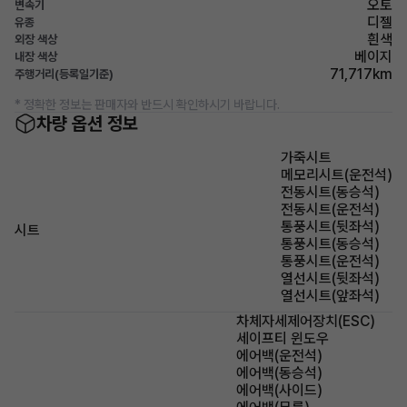
오토
변속기
디젤
유종
흰색
외장 색상
베이지
내장 색상
71,717km
주행거리(등록일기준)
* 정확한 정보는 판매자와 반드시 확인하시기 바랍니다.
차량 옵션 정보
가죽시트
메모리시트(운전석)
전동시트(동승석)
전동시트(운전석)
통풍시트(뒷좌석)
시트
통풍시트(동승석)
통풍시트(운전석)
열선시트(뒷좌석)
열선시트(앞좌석)
차체자세제어장치(ESC)
세이프티 윈도우
에어백(운전석)
에어백(동승석)
에어백(사이드)