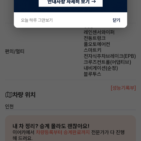
알루미늄휠
루프랙
썬루프(일반)
오늘 하루 그만보기
닫기
USB
레인센서와이퍼
전동트렁크
풀오토에어컨
스마트키
편의/멀티
전자식주차브레이크(EPB)
크루즈컨트롤(어댑티브)
내비게이션(순정)
블루투스
[성능기록부]
차량 위치
인천
내 차 정리?
승계 몰라도 괜찮아요!
이어카에서
차량등록부터 승계완료까지
전문가가 다 진행
해 드려요.