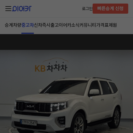
빠른승계 신청
로그인
승계차량
중고차
신차즉시출고
이어카소식
커뮤니티
가격표
제원