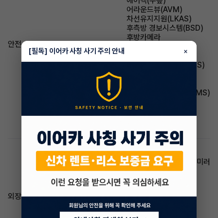
에어백(무릎)
어라운드뷰(AVM)
차선유지지원(LKAS)
후측방 경보시스템(BSD)
후방카메라
안전
전방카메라
[필독] 이어카 사칭 사기 주의 안내
×
미끄럼방지(TCS)
브레이크 잠김 방지(ABS)
자동긴급제동(AEB)
경사로 밀림방지(HAS)
타이어 공기압감지(TPMS)
차선이탈경보(LDWS)
주차감지센서(전방)
주차감지센서(후방)
전방추돌경고(FCW)
열선 스티어링 휠
전동접이식 사이드 미러
방향지시등 일체형 사이드 미러
후진각도조절 사이드 미러
헤드램프(LED)
하이빔 어시스트
외장/내장
스티어링 휠 리모컨
ECM룸밀러
하이패스