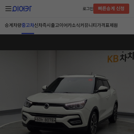
빠른승계 신청
로그인
승계차량
중고차
신차즉시출고
이어카소식
커뮤니티
가격표
제원