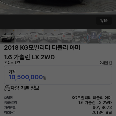
1/19
2018 KG모빌리티 티볼리 아머
1.6 가솔린 LX 2WD
조회수 127
2개월 전
가격
10,500,000
원
차량 기본 정보
KG모빌리티 티볼리 아머
모델명
1.6 가솔린 LX 2WD
등급/트림
60누8078
차량번호
2018년 8월
최초등록