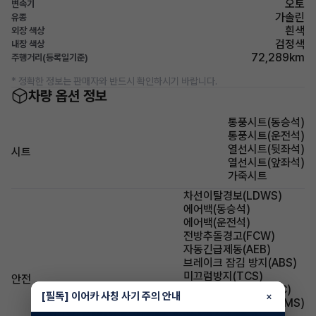
오토
변속기
가솔린
유종
흰색
외장 색상
검정색
내장 색상
72,289km
주행거리(등록일기준)
* 정확한 정보는 판매자와 반드시 확인하시기 바랍니다.
차량 옵션 정보
통풍시트(동승석)
통풍시트(운전석)
열선시트(뒷좌석)
시트
열선시트(앞좌석)
가죽시트
차선이탈경보(LDWS)
에어백(동승석)
에어백(운전석)
전방추돌경고(FCW)
자동긴급제동(AEB)
브레이크 잠김 방지(ABS)
미끄럼방지(TCS)
안전
차체자세제어장치(ESC)
[필독] 이어카 사칭 사기 주의 안내
×
타이어 공기압감지(TPMS)