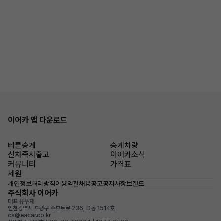
이어카 앱 다운로드
빠른승계
승계차량
신차즉시출고
이어카소식
커뮤니티
가격표
제원
개인정보처리방침
이용약관
채용공고
공지사항
브랜드
주식회사 이어카
대표 유우재
인천광역시 부평구 주부토로 236, D동 1514호
cs@eacar.co.kr