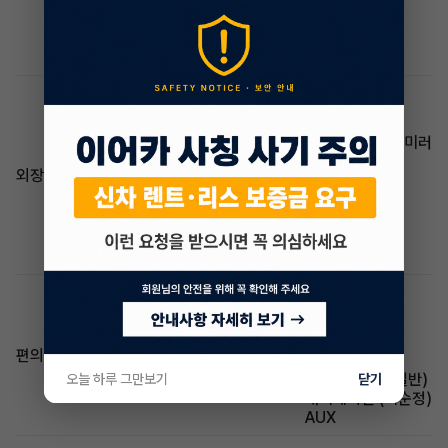
주차감지센서(후방)
후방카메라
세이프티 윈도우
에어백(사이드)
썬루프(일반)
알루미늄휠
전동접이식 사이드 미러
방향지시등 일체형 사이드 미러
헤드램프(HID)
외장/내장
하이빔 어시스트
열선 스티어링 휠
스티어링 휠 리모컨
ECM룸밀러
하이패스
블루투스
USB
레인센서와이퍼
풀오토에어컨
편의/멀티
스마트키
크루즈컨트롤(일반)
오늘 하루 그만보기
닫기
내비게이션 (비순정)
AUX