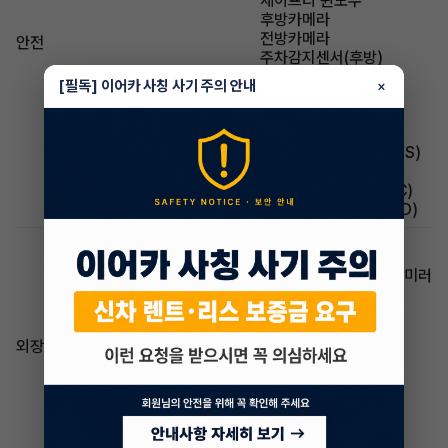
세이프티 윈도우
후방카메라
전방카메라
안전
주차감지센서(후방)
주차감지센서(전방)
[필독] 이어카 사칭 사기 주의 안내
×
차선유지지원(LKAS)
어라운드뷰(AVM)
자동긴급제동(AEB)
브레이크 잠김 방지(ABS)
미끄럼방지(TCS)
차체자세제어장치(ESC)
후측방 경보시스템(BSD)
열선 스티어링 휠
전동접이식 사이드 미러
방향지시등 일체형 사이드 미러
후진각도조절 사이드 미러
헤드램프(LED)
하이빔 어시스트
외장/내장
스티어링 휠 리모컨
패들시프트
ECM룸밀러
하이패스
알루미늄휠
썬루프(파노라마)