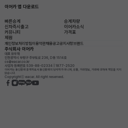
이어카 앱 다운로드
빠른승계
승계차량
신차즉시출고
이어카소식
커뮤니티
가격표
제원
개인정보처리방침
이용약관
채용공고
공지사항
브랜드
주식회사 이어카
대표 유우재
인천광역시 부평구 주부토로 236, D동 1514호
cs@eacar.co.kr
사업자 등록번호 539-88-02334 | 1877-2520
이어카는 통신판매 중개자로서 통신판매의 당사자가 아니며, 상품, 거래정보, 거래에 대하여 책임을 지지
않습니다.
Copyrightⓒ eacar. All right reserved.