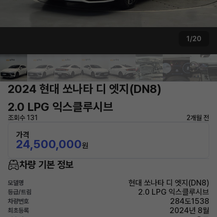
1/20
2024 현대 쏘나타 디 엣지(DN8)
2.0 LPG 익스클루시브
조회수 131
2개월 전
가격
24,500,000
원
차량 기본 정보
현대 쏘나타 디 엣지(DN8)
모델명
2.0 LPG 익스클루시브
등급/트림
284도1538
차량번호
2024년 8월
최초등록