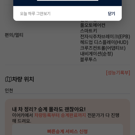
USB
레인센서와이퍼
오늘 하루 그만보기
닫기
전동트렁크
풀오토에어컨
스마트키
편의/멀티
전자식주차브레이크(EPB)
헤드업 디스플레이(HUD)
크루즈컨트롤(어댑티브)
내비게이션(순정)
블루투스
[성능기록부]
차량 위치
인천
내 차 정리?
승계 몰라도 괜찮아요!
이어카에서
차량등록부터 승계완료까지
전문가가 다 진행
해 드려요.
빠른승계 서비스 신청