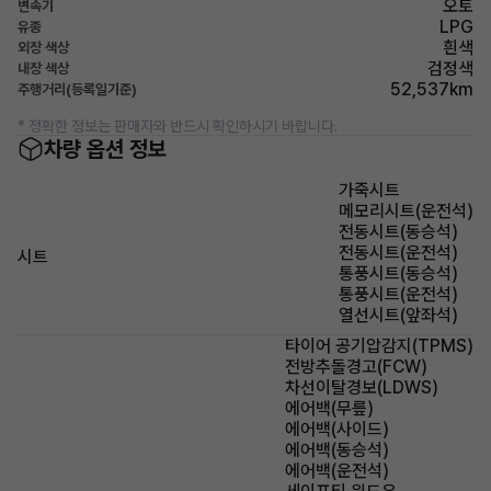
오토
변속기
LPG
유종
흰색
외장 색상
검정색
내장 색상
52,537km
주행거리(등록일기준)
* 정확한 정보는 판매자와 반드시 확인하시기 바랍니다.
차량 옵션 정보
가죽시트
메모리시트(운전석)
전동시트(동승석)
전동시트(운전석)
시트
통풍시트(동승석)
통풍시트(운전석)
열선시트(앞좌석)
타이어 공기압감지(TPMS)
전방추돌경고(FCW)
차선이탈경보(LDWS)
에어백(무릎)
에어백(사이드)
에어백(동승석)
에어백(운전석)