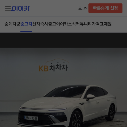
빠른승계 신청
로그인
승계차량
중고차
신차즉시출고
이어카소식
커뮤니티
가격표
제원