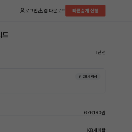
로그인
앱 다운로드
빠른승계 신청
리드
1년 전
만 26세 이상
676,190원
KB캐피탈