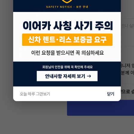
공항주차장
50% 할인
* 본 정보는 지자체마다 다를 수 있으니 실
차량 위치
경기 광주시
김기현 매니저
전문교육수료
자격인증완료
안녕하세요. 이어카 김기현 매니저 
고객님의 소중한 차량 승계자분께 
5.0
(11)
빠른승계
서비스
인증 차량으로 
오늘 하루 그만보기
닫기