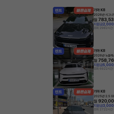
기아 K8
렌트
·
2026년
시그니
783,5
월
지원금
2,00
조회 298
2시간 
기아 K8
렌트
·
2026년
노블레
758,7
월
지원금
5,00
조회 692
2시간 
기아 K8
렌트
·
2025년
2.5 
920,0
월
지원금
3,00
조회 272
2시간 