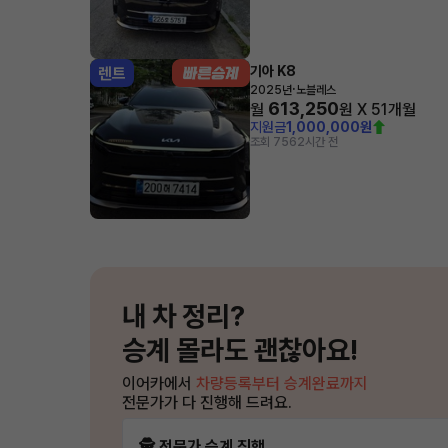
기아 K8
렌트
·
2025년
노블레스
613,250
월
원 X
51
개월
지원금
1,000,000원
조회 756
2시간 전
내 차 정리?
승계 몰라도 괜찮아요!
이어카에서
차량등록부터 승계완료까지
전문가가 다 진행해 드려요.
🕵️ 전문가 승계 진행