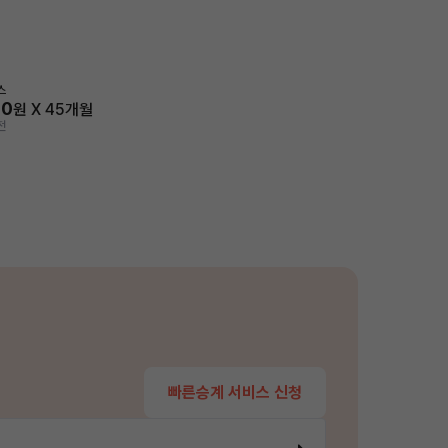
스
70
원 X
45
개월
전
빠른승계 서비스 신청