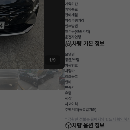
계약기간
계약종료
잔여개월
약정주행거리
인수방법
인수금(잔존가치)
운전자연령
차량 기본 정보
모델명
1/9
등급/트림
차량번호
차량가
최초등록
연비
변속기
유종
색상
사고이력
주행거리(등록일기준)
* 정확한 정보는 판매자와 반드시 확인하시
차량 옵션 정보