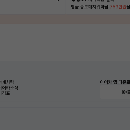
평균 중도해지위약금
753만원
을
승계차량
이어카 앱 다운
이어카소식
가격표