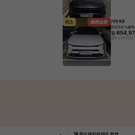
기아 K8
리스
·
2025년
노블레
654,9
월
조회 1,353
2일 
💣 중도해지위약금 절약