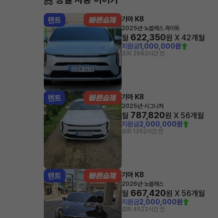
기아 K8
렌트
·
2025년
노블레스 라이트
622,350
월
원 X
42
개월
지원금
1,000,000원
조회 269
2시간 전
기아 K8
렌트
·
2025년
시그니처
787,820
월
원 X
56
개월
지원금
2,000,000원
조회 135
2시간 전
기아 K8
렌트
·
2026년
노블레스
667,420
월
원 X
56
개월
지원금
2,000,000원
조회 452
2시간 전