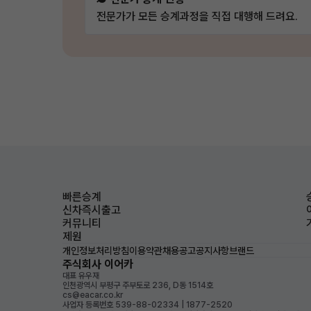
전문가가 모든 승계과정을 직접 대행해 드려요.
빠른승계
신차즉시출고
커뮤니티
제원
개인정보처리방침
이용약관
채용공고
공지사항
브랜드
주식회사 이어카
대표 유우재
인천광역시 부평구 주부토로 236, D동 1514호
cs@eacar.co.kr
사업자 등록번호 539-88-02334 | 1877-2520