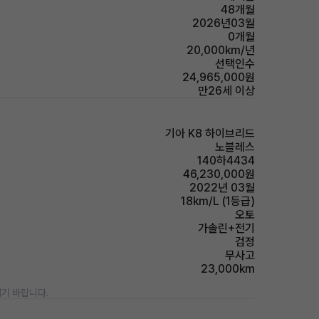
48개월
2026년03월
0개월
20,000km/년
선택인수
24,965,000원
만26세 이상
기아 K8 하이브리드
노블레스
140하4434
46,230,000원
2022년 03월
18km/L (1등급)
오토
가솔린+전기
검정
무사고
23,000km
기 바랍니다.