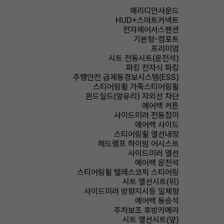
메리디안사운드
HUD+스마트커넥트
전자제어서스펜션
기본형-컴포트
프리미엄
시트 전동시트(운전석)
파킹 전자식 파킹
주행안전 급제동경보시스템(ESS)
스티어링휠 가죽스티어링휠
윈드실드(앞유리) 자외선 차단
에어백 커튼
사이드미러 전동접이
에어백 사이드
스티어링휠 열선내장
헤드램프 하이빔 어시스트
사이드미러 열선
에어백 운전석
스티어링휠 텔레스코픽 스티어링
시트 열선시트(뒤)
사이드미러 방향지시등 일체형
에어백 동승석
주차보조 후방카메라
시트 열선시트(앞)