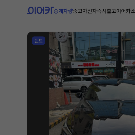
승계차량
중고차
신차즉시출고
이어카
렌트