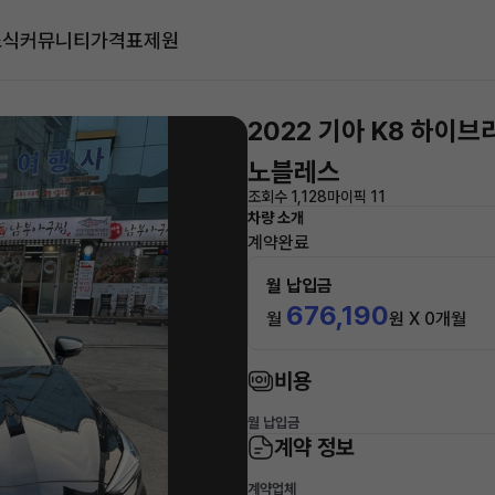
소식
커뮤니티
가격표
제원
2022 기아 K8 하이브
노블레스
조회수 1,128
마이픽 11
차량 소개
계약완료
월 납입금
676,190
월
원 X 0개월
비용
월 납입금
계약 정보
계약업체