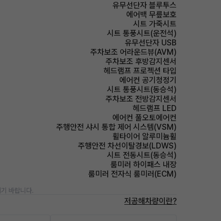
유무선단자 블루투스
에어백 무릎보호
시트 가죽시트
시트 통풍시트(운전석)
유무선단자 USB
주차보조 어라운드뷰(AVM)
주차보조 후방감지센서
헤드램프 프로젝션 타입
에어컨 공기청정기
시트 통풍시트(동승석)
주차보조 전방감지센서
헤드램프 LED
에어컨 풀오토에어컨
주행안전 샤시 통합 제어 시스템(VSM)
휠타이어 알루미늄휠
주행안전 차선이탈경보(LDWS)
시트 전동시트(동승석)
룸미러 하이패스 내장
룸미러 전자식 룸미러(ECM)
기 바랍니다.
저공해차량이란?