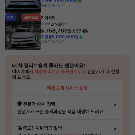
지원금
1,000,000원
조회 295
2일 전
기아 K8
렌트
·
2026년
노블레스
758,760
월
원 X
57
개월
지원금
5,000,000원
조회 729
2일 전
내 차 정리?
승계 몰라도 괜찮아요!
이어카에서
차량등록부터 승계완료까지
전문가가 다 진행
해 드려요.
빠른승계 서비스 신청
🕵️ 전문가 승계 진행
전문가가 모든 승계과정을 직접 대행해 드려요.
💣 중도해지위약금 절약