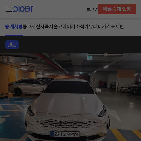
빠른승계 신청
로그인
승계차량
중고차
신차즉시출고
이어카소식
커뮤니티
가격표
제원
렌트