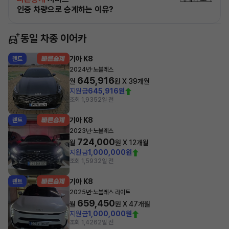
인증 차량으로 승계하는 이유?
동일 차종 이어카
기아 K8
렌트
·
2024년
노블레스
645,916
월
원 X
39
개월
지원금
645,916원
조회 1,935
2일 전
기아 K8
렌트
·
2023년
노블레스
724,000
월
원 X
12
개월
지원금
1,000,000원
조회 1,593
2일 전
기아 K8
렌트
·
2025년
노블레스 라이트
659,450
월
원 X
47
개월
지원금
1,000,000원
조회 1,426
2일 전