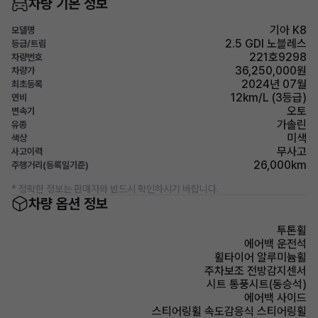
차량 기본 정보
기아 K8
모델명
2.5 GDI 노블레스
등급/트림
221호9298
차량번호
36,250,000원
차량가
2024년 07월
최초등록
12km/L (3등급)
연비
오토
변속기
가솔린
유종
미색
색상
무사고
사고이력
26,000km
주행거리(등록일기준)
* 정확한 정보는 판매자와 반드시 확인하시기 바랍니다.
차량 옵션 정보
투톤휠
에어백 운전석
휠타이어 알루미늄휠
주차보조 전방감지센서
시트 통풍시트(동승석)
에어백 사이드
스티어링휠 속도감응식 스티어링휠