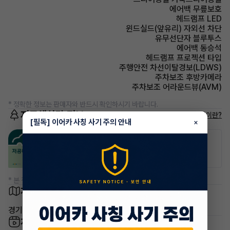
에어백 무릎보호
헤드램프 LED
윈드실드(앞유리) 자외선 차단
유무선단자 블루투스
에어백 동승석
헤드램프 프로젝션 타입
주행안전 차선이탈경보(LDWS)
주차보조 후방카메라
주차보조 어라운드뷰(AVM)
* 정확한 정보는 판매자와 반드시 확인하시기 바랍니다.
저공해차량 정보
저공해차량이란?
[필독] 이어카 사칭 사기 주의 안내
×
공항주차장
공영주차장
20% 할인
50% 할인
* 본 정보는 지자체마다 다를 수 있으니 실제 정보와 확인해 주세요.
차량 위치
경기 성남시 수정구
차량 영상