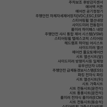
주차보조 후방감지센서
에어백 커튼
에어컨 공기청정기
주행안전 차체자세제어장치(VDC,ESC,ESP)
스티어링휠 열선내장
사이드미러 전동접이
룸미러 하이패스 내장
주행안전 샤시 통합 제어 시스템(VSM)
스티어링휠 텔레스코픽 스티어링
헤드램프 하이빔 어시스트
사이드미러 열선
에어컨 풀오토에어컨
시트 열선시트(앞)
사이드미러 방향지시등 일체형
유무선단자 USB
주행안전 급제동경보시스템(ESS)
파킹 전자식 파킹
시트 열선시트(뒤)
시트 가죽시트
시트 전동시트(운전석)
시트 통풍시트(운전석)
룸미러 전자식 룸미러(ECM)
시트 전동시트(동승석)
스티어링휠 가죽스티어링휠