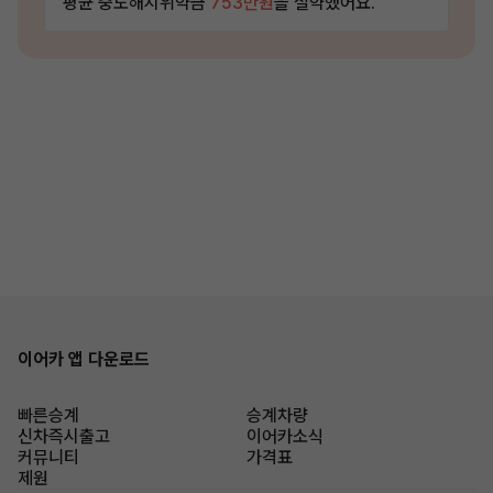
평균 중도해지위약금
753만원
을 절약했어요.
이어카 앱 다운로드
빠른승계
승계차량
신차즉시출고
이어카소식
커뮤니티
가격표
제원