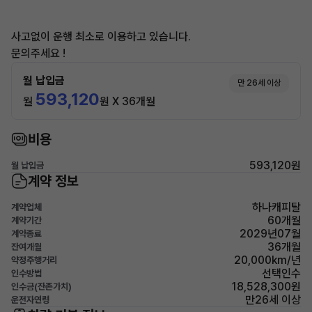
사고없이 운행 최소로 이용하고 있습니다.
문의주세요 !
월 납입금
만 26세 이상
593,120
월
원 X 36개월
비용
593,120원
월 납입금
계약 정보
하나캐피탈
계약업체
60개월
계약기간
2029년07월
계약종료
36개월
잔여개월
20,000km/년
약정주행거리
선택인수
인수방법
18,528,300원
인수금(잔존가치)
만26세 이상
운전자연령