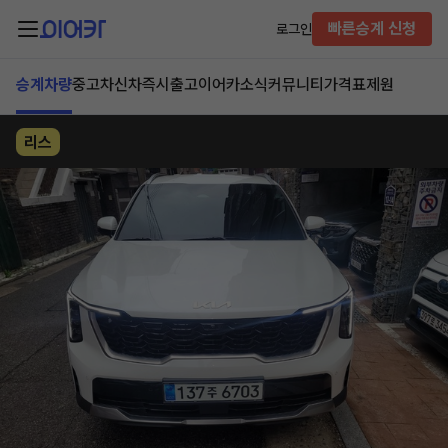
빠른승계 신청
로그인
승계차량
중고차
신차즉시출고
이어카소식
커뮤니티
가격표
제원
리스