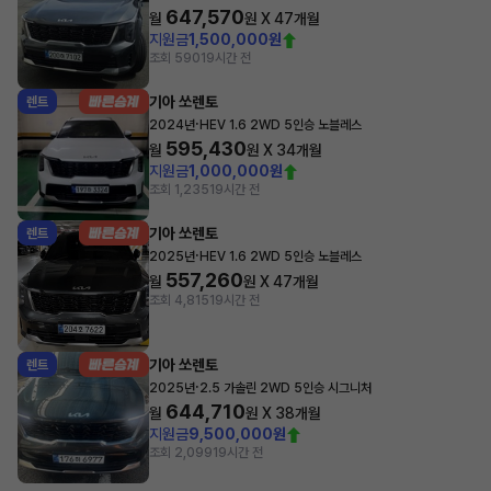
647,570
월
원 X
47
개월
지원금
1,500,000원
조회 590
19시간 전
기아 쏘렌토
렌트
·
2024년
HEV 1.6 2WD 5인승 노블레스
595,430
월
원 X
34
개월
지원금
1,000,000원
조회 1,235
19시간 전
기아 쏘렌토
렌트
·
2025년
HEV 1.6 2WD 5인승 노블레스
557,260
월
원 X
47
개월
조회 4,815
19시간 전
기아 쏘렌토
렌트
·
2025년
2.5 가솔린 2WD 5인승 시그니처
644,710
월
원 X
38
개월
지원금
9,500,000원
조회 2,099
19시간 전