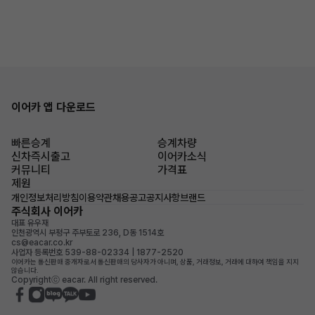
이어카 앱 다운로드
빠른승계
승계차량
신차즉시출고
이어카소식
커뮤니티
가격표
제원
개인정보처리방침
이용약관
채용공고
공지사항
브랜드
주식회사 이어카
대표 유우재
인천광역시 부평구 주부토로 236, D동 1514호
cs@eacar.co.kr
사업자 등록번호 539-88-02334 | 1877-2520
이어카는 통신판매 중개자로서 통신판매의 당사자가 아니며, 상품, 거래정보, 거래에 대하여 책임을 지지
않습니다.
Copyrightⓒ eacar. All right reserved.