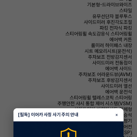
기본형-드라이브와이즈
스타일
유무선단자 블루투스
사이드미러 후진각도조절
파킹 전자식 파킹
스티어링휠 속도감응식 스티어링휠
에어백 커튼
룸미러 하이패스 내장
시트 메모리시트(운전석)
주차보조 전방감지센서
사이드미러 전동접이
에어백 사이드
주차보조 어라운드뷰(AVM)
주차보조 후방감지센서
사이드미러 열선
에어백 운전석
스티어링휠 텔레스코픽 스티어링
주행안전 샤시 통합 제어 시스템(VSM)
사이드미러 방향지시등 일체형
[필독] 이어카 사칭 사기 주의 안내
×
에어백 동승석
에어컨 공기청정기
에어컨 풀오토에어컨
주행안전 차체자세제어장치(VDC,ESC,ESP)