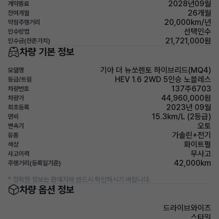
2028년09월
계약종료
26개월
잔여개월
20,000km/년
약정주행거리
선택인수
인수방법
21,721,000원
인수금(잔존가치)
차량 기본 정보
기아 더 뉴쏘렌토 하이브리드(MQ4)
모델명
HEV 1.6 2WD 5인승 노블레스
등급/트림
137주6703
차량번호
44,960,000원
차량가
2023년 09월
최초등록
15.3km/L (2등급)
연비
오토
변속기
가솔린+전기
유종
화이트펄
색상
무사고
사고이력
42,000km
주행거리(등록일기준)
* 정확한 정보는 판매자와 반드시 확인하시기 바랍니다.
차량 옵션 정보
드라이브와이즈
스타일