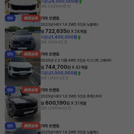
지원금
4,000,000원
조회 3,624
3시간 전
기아 쏘렌토
렌트
·
2023년
HEV 1.6 2WD 5인승 노블레스
722,635
월
원 X
24
개월
지원금
1,400,000원
조회 332
4시간 전
기아 쏘렌토
렌트
·
2025년
2.2 디젤 4WD 5인승 시그니처 그래비티
744,700
월
원 X
42
개월
지원금
1,000,000원
조회 1,165
5시간 전
기아 쏘렌토
렌트
·
2025년
HEV 1.6 2WD 5인승 프레스티지
600,190
월
원 X
31
개월
조회 1,095
19시간 전
기아 쏘렌토
렌트
·
2025년
HEV 1.6 2WD 5인승 노블레스