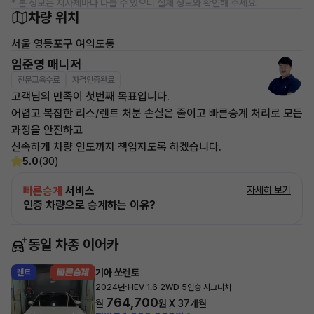
* 본 정보는 지자체마다 다를 수 있으니 실제 정보와 확인해 주세요.
차량 위치
서울 영등포구 여의도동
임준영 매니저
전문교육수료
자격인증완료
고객님의 만족이 첫번째 목표입니다.
어렵고 복잡한 리스/렌트 처분 손실은 줄이고 빠른승계 처리로 모든
과정을 안전하고
신속하게 차량 인도까지 책임지도록 하겠습니다.
5.0
(30)
빠른승계
서비스
자세히 보기
인증 차량으로 승계하는 이유?
동일 차종 이어카
기아 쏘렌토
렌트
·
2024년
HEV 1.6 2WD 5인승 시그니처
764,700
월
원 X
37
개월