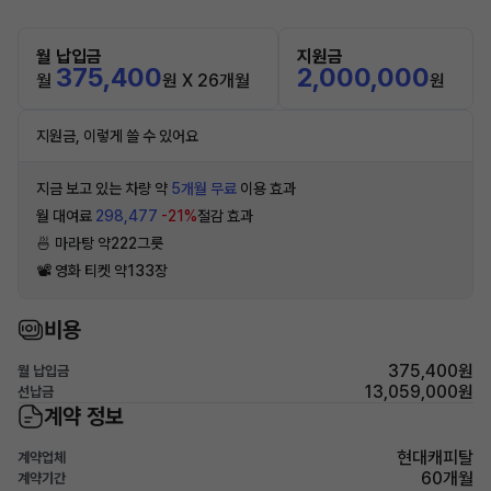
월 납입금
지원금
375,400
2,000,000
월
원 X 26개월
원
지원금, 이렇게 쓸 수 있어요
지금 보고 있는 차량 약
5개월 무료
이용 효과
월 대여료
298,477
-21%
절감 효과
🍜 마라탕 약222그릇
📽 영화 티켓 약133장
비용
375,400원
월 납입금
13,059,000원
선납금
계약 정보
현대캐피탈
계약업체
60개월
계약기간