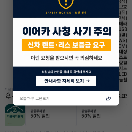
시트 전동시트(동승석)
에어백 무릎보호
시트 열선시트(뒤)
시트 전동시트(운전석)
주차보조 후방카메라
유무선단자 USB
시트 열선시트(앞)
주행안전 차선이탈경보(LDWS)
룸미러 전자식 룸미러(ECM)
스티어링휠 열선내장
헤드램프 하이빔 어시스트
스티어링휠 가죽스티어링휠
시트 가죽시트
헤드램프 LED
휠타이어 알루미늄휠
* 정확한 정보는 판매자와 반드시 확인하시기 바랍니다.
저공해차량 정보
저공해차량이란?
오늘 하루 그만보기
닫기
공항주차장
공영주차장
50% 할인
50% 할인