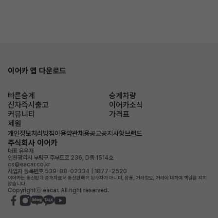
이어카 앱 다운로드
빠른승계
승계차량
신차즉시출고
이어카소식
커뮤니티
가격표
제원
개인정보처리방침
이용약관
채용공고
공지사항
브랜드
주식회사 이어카
대표 유우재
인천광역시 부평구 주부토로 236, D동 1514호
cs@eacar.co.kr
사업자 등록번호 539-88-02334 | 1877-2520
이어카는 통신판매 중개자로서 통신판매의 당사자가 아니며, 상품, 거래정보, 거래에 대하여 책임을 지지
않습니다.
Copyrightⓒ eacar. All right reserved.