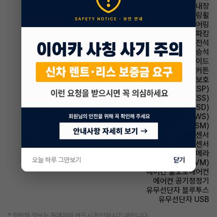
스티어링휠 열선내장
스티어링휠 속도감응식 스티어링휠
스티어링휠 텔레스코픽 스티어링
파킹 전자식 파킹
에어백 운전석
에어백 동승석
에어백 사이드
에어백 커튼
에어백 무릎보호
주행안전 차체자세제어장치(VDC,ESC,ESP)
주행안전 급제동경보시스템(ESS)
주행안전 후측방경보시스템(BSD)
주행안전 차선이탈경보(LDWS)
주행안전 샤시 통합 제어 시스템(VSM)
주차보조 전방감지센서
주차보조 후방감지센서
주차보조 후방카메라
오늘 하루 그만보기
닫기
주차보조 어라운드뷰(AVM)
에어컨 풀오토에어컨
에어컨 공기청정기
유무선단자 블루투스
유무선단자 USB
* 정확한 정보는 판매자와 반드시 확인하시기 바랍니다.