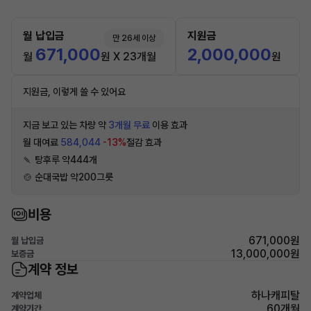
월 납입금
지원금
만 26세 이상
671,000
2,000,000
월
원 X 23개월
원
지원금, 이렇게 쓸 수 있어요
지금 보고 있는 차량 약
3개월 무료
이용 효과
월 대여료
584,044
-13%
절감 효과
🍡 탕후루 약444개
🍲 순대국밥 약200그릇
비용
671,000원
월 납입금
13,000,000원
보증금
계약 정보
하나캐피탈
계약업체
60개월
계약기간