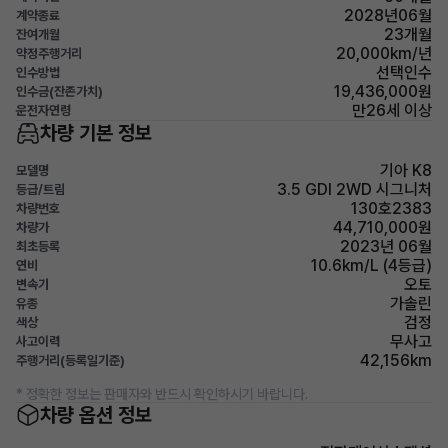
2028년06월
계약종료
23개월
잔여개월
20,000km/년
약정주행거리
선택인수
인수방법
19,436,000원
인수금(잔존가치)
만26세 이상
운전자연령
차량 기본 정보
기아 K8
모델명
3.5 GDI 2WD 시그니처
등급/트림
130호2383
차량번호
44,710,000원
차량가
2023년 06월
최초등록
10.6km/L (4등급)
연비
오토
변속기
가솔린
유종
검정
색상
무사고
사고이력
42,156km
주행거리(등록일기준)
* 정확한 정보는 판매자와 반드시 확인하시기 바랍니다.
차량 옵션 정보