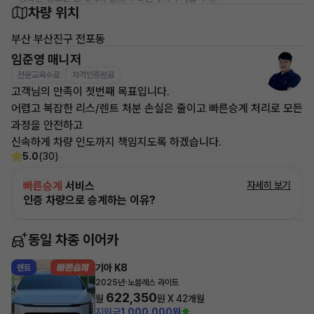
차량 위치
부산 부산진구 전포동
임준영 매니저
전문교육수료
자격인증완료
고객님의 만족이 첫번째 목표입니다.
어렵고 복잡한 리스/렌트 처분 손실은 줄이고 빠른승계 처리로 모든
과정을 안전하고
신속하게 차량 인도까지 책임지도록 하겠습니다.
5.0
(30)
빠른승계
서비스
자세히 보기
인증 차량으로 승계하는 이유?
동일 차종 이어카
기아 K8
렌트
·
2025년
노블레스 라이트
622,350
월
원 X
42
개월
지원금
1,000,000원