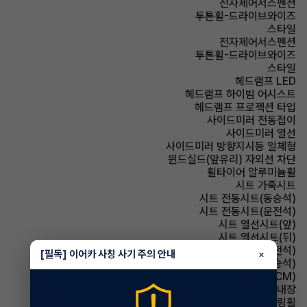
전자제어서스펜션
투톤휠-드라이브와이즈
스타일
전자제어서스펜션
투톤휠-드라이브와이즈
스타일
헤드램프 LED
헤드램프 하이빔 어시스트
헤드램프 프로젝션 타입
사이드미러 전동접이
사이드미러 열선
사이드미러 방향지시등 일체형
윈드실드(앞유리) 자외선 차단
휠타이어 알루미늄휠
시트 가죽시트
시트 전동시트(동승석)
시트 전동시트(운전석)
시트 열선시트(앞)
시트 열선시트(뒤)
시트 통풍시트(운전석)
[필독] 이어카 사칭 사기 주의 안내
×
시트 통풍시트(동승석)
룸미러 전자식 룸미러(ECM)
룸미러 하이패스 내장
스티어링휠 가죽스티어링휠