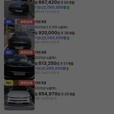
667,420
월
원 X
56
개월
지원금
2,000,000원
조회 447
23시간 전
기아 K8
렌트
·
2025년
2.5 GDI 노블레스
920,000
월
원 X
38
개월
지원금
3,000,000원
조회 269
23시간 전
기아 K8
렌트
·
2025년
노블레스
613,250
월
원 X
51
개월
지원금
1,000,000원
조회 754
23시간 전
기아 K8
리스
·
2025년
노블레스
654,970
월
원 X
45
개월
조회 1,352
2일 전