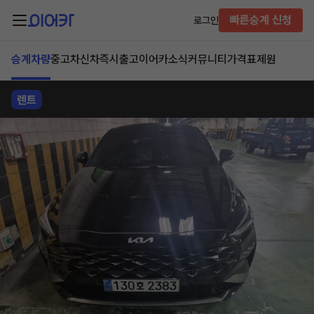
빠른승계 신청
로그인
승계차량
중고차
신차즉시출고
이어카소식
커뮤니티
가격표
제원
렌트