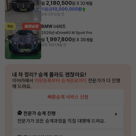
2,180,500
월
원 X
32
개월
지원금
10,000,000원
조회 551
2일 전
BMW i시리즈
리스
·
2026년
xDrive60 M Sport Pro
1,997,800
월
원 X
39
개월
조회 169
1개월 전
내 차 정리?
승계 몰라도 괜찮아요!
이어카에서
차량등록부터 승계완료까지
전문가가 다 진행
해 드려요.
빠른승계 서비스 신청
🕵️ 전문가 승계 진행
전문가가 모든 승계과정을 직접 대행해 드려요.