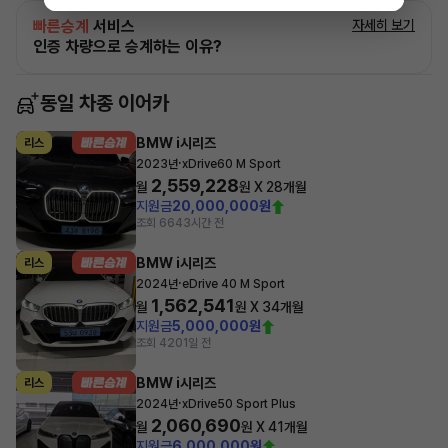
빠른승계
서비스
자세히 보기
인증 차량으로 승계하는 이유?
동일 차종 이어카
BMW i시리즈
리스
·
2023년
xDrive60 M Sport
2,559,228
월
원 X
28
개월
지원금
20,000,000원
조회 664
3시간 전
BMW i시리즈
리스
·
2024년
eDrive 40 M Sport
1,562,541
월
원 X
34
개월
지원금
5,000,000원
조회 420
1일 전
BMW i시리즈
리스
·
2024년
xDrive50 Sport Plus
2,060,690
월
원 X
41
개월
지원금
6,000,000원