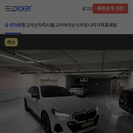
빠른승계 신청
로그인
승계차량
중고차
신차즉시출고
이어카소식
커뮤니티
가격표
제원
리스