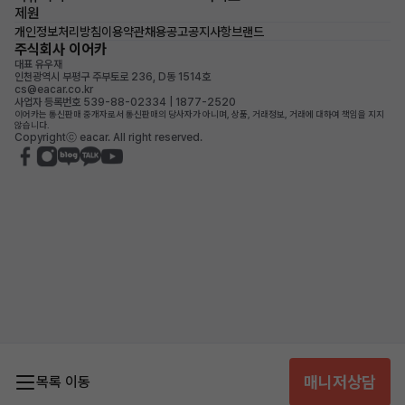
제원
개인정보처리방침
이용약관
채용공고
공지사항
브랜드
주식회사 이어카
대표 유우재
인천광역시 부평구 주부토로 236, D동 1514호
cs@eacar.co.kr
사업자 등록번호 539-88-02334 | 1877-2520
이어카는 통신판매 중개자로서 통신판매의 당사자가 아니며, 상품, 거래정보, 거래에 대하여 책임을 지지
않습니다.
Copyrightⓒ eacar. All right reserved.
매니저상담
목록 이동