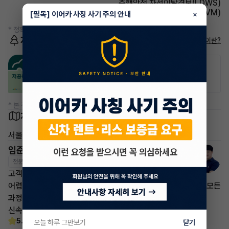
주행안전 차선이탈경보(LDWS)
주차보조 어라운드뷰(AVM)
[필독] 이어카 사칭 사기 주의 안내
×
* 정확한 정보는 판매자와 반드시 확인하시기 바랍니다.
저공해차량 정보
저공해차량이란?
공항주차장
공영주차장
50% 할인
50% 할인
* 본 정보는 지자체마다 다를 수 있으니 실제 정보와 확인해 주세요.
차량 위치
서울 강남구
임준영 매니저
전문교육수료
자격인증완료
고객님의 만족이 첫번째 목표입니다.
어렵고 복잡한 리스/렌트 처분 손실은 줄이고 빠른승계 처리로 모든
과정을 안전하고
신속하게 차량 인도까지 책임지도록 하겠습니다.
5.0
(30)
오늘 하루 그만보기
닫기