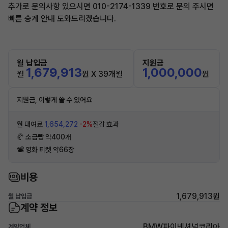
추가로 문의사항 있으시면 010-2174-1339 번호로 문의 주시면
빠른 승계 안내 도와드리겠습니다.
월 납입금
지원금
1,679,913
1,000,000
월
원 X 39개월
원
지원금, 이렇게 쓸 수 있어요
월 대여료
1,654,272
-2%
절감 효과
🥐 소금빵 약400개
📽 영화 티켓 약66장
비용
1,679,913원
월 납입금
계약 정보
BMW파이넨셔널코리아
계약업체