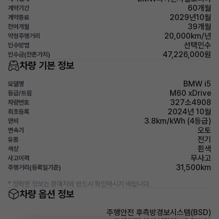
60개월
계약기간
2029년10월
계약종료
39개월
잔여개월
20,000km/년
약정주행거리
선택인수
인수방법
47,226,000원
인수금(잔존가치)
차량 기본 정보
BMW i5
모델명
M60 xDrive
등급/트림
327소4908
차량번호
2024년 10월
최초등록
3.8km/kWh (4등급)
연비
오토
변속기
전기
유종
흰색
색상
무사고
사고이력
31,500km
주행거리(등록일기준)
* 정확한 정보는 판매자와 반드시 확인하시기 바랍니다.
차량 옵션 정보
주행안전 후측방경보시스템(BSD)