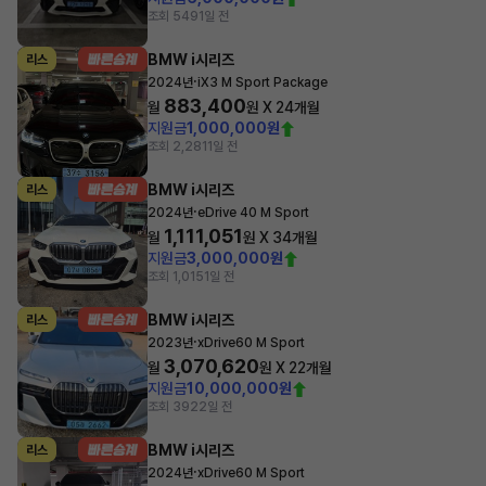
조회 549
1일 전
BMW i시리즈
리스
·
2024년
iX3 M Sport Package
883,400
월
원 X
24
개월
지원금
1,000,000원
조회 2,281
1일 전
BMW i시리즈
리스
·
2024년
eDrive 40 M Sport
1,111,051
월
원 X
34
개월
지원금
3,000,000원
조회 1,015
1일 전
BMW i시리즈
리스
·
2023년
xDrive60 M Sport
3,070,620
월
원 X
22
개월
지원금
10,000,000원
조회 392
2일 전
BMW i시리즈
리스
·
2024년
xDrive60 M Sport