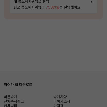
💣 중도해지위약금 절약
평균 중도해지위약금
753만원
을 절약했어요.
이어카 앱 다운로드
빠른승계
승계차량
신차즉시출고
이어카소식
커뮤니티
가격표