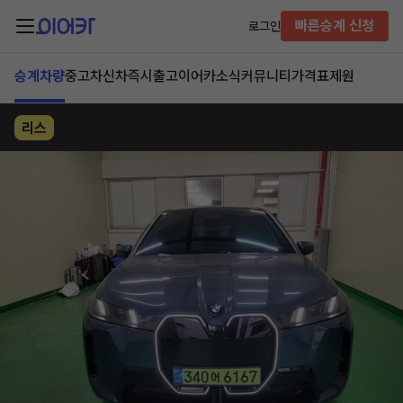
빠른승계 신청
로그인
승계차량
중고차
신차즉시출고
이어카소식
커뮤니티
가격표
제원
리스