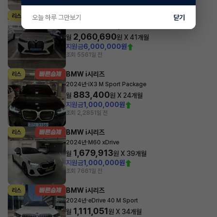
BMW i시리즈
리스
오늘 하루 그만보기
닫기
·
2024년
xDrive50 Sport Plus
2,060,690
월
원 X
41
개월
지원금
6,000,000원
조회 556
1일 전
BMW i시리즈
리스
·
2024년
iX3 M Sport Package
883,400
월
원 X
24
개월
지원금
1,000,000원
조회 2,285
1일 전
BMW i시리즈
리스
·
2024년
M60 xDrive
1,679,913
월
원 X
39
개월
지원금
1,000,000원
조회 766
1일 전
BMW i시리즈
리스
·
2024년
eDrive 40 M Sport
1,111,051
월
원 X
34
개월