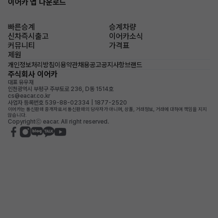
이어카 앱 다운로드
빠른승계
승계차량
신차즉시출고
이어카소식
커뮤니티
가격표
제원
개인정보처리방침
이용약관
채용공고
공지사항
브랜드
주식회사 이어카
대표 유우재
인천광역시 부평구 주부토로 236, D동 1514호
cs@eacar.co.kr
사업자 등록번호 539-88-02334 | 1877-2520
이어카는 통신판매 중개자로서 통신판매의 당사자가 아니며, 상품, 거래정보, 거래에 대하여 책임을 지지
않습니다.
Copyrightⓒ eacar. All right reserved.