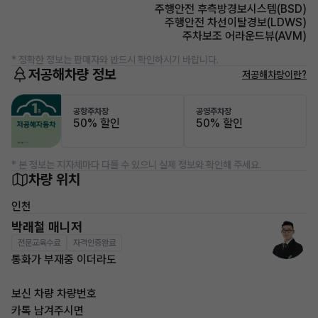
주행안전 후측방경보시스템(BSD)
주행안전 차선이탈경보(LDWS)
주차보조 어라운드뷰(AVM)
* 정확한 정보는 판매자와 반드시 확인하시기 바랍니다.
저공해차량 정보
저공해차량이란?
공항주차장
공영주차장
50% 할인
50% 할인
* 본 정보는 지자체마다 다를 수 있으니 실제 정보와 확인해 주세요.
차량 위치
인천
박래철 매니저
전문교육수료
자격인증완료
통화가 부재중 이더라도
보신 차량 차량번호
카톡 남겨주시면