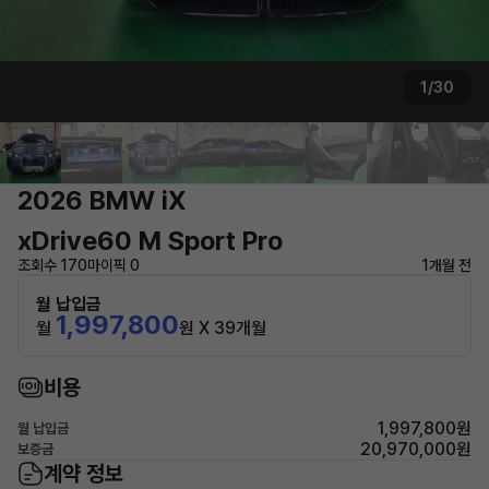
1/30
2026 BMW iX
xDrive60 M Sport Pro
조회수 170
마이픽 0
1개월 전
월 납입금
1,997,800
월
원 X 39개월
비용
1,997,800원
월 납입금
20,970,000원
보증금
계약 정보