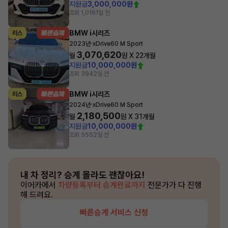
지원금
3,000,000원
조회 1,016
1일 전
BMW i시리즈
리스
·
2023년
xDrive60 M Sport
3,070,620
월
원 X
22
개월
지원금
10,000,000원
조회 394
2일 전
BMW i시리즈
리스
·
2024년
xDrive60 M Sport
2,180,500
월
원 X
31
개월
지원금
10,000,000원
조회 555
2일 전
내 차 정리?
승계 몰라도 괜찮아요!
이어카에서
차량등록부터 승계완료까지
전문가가 다 진행
해 드려요.
빠른승계 서비스 신청