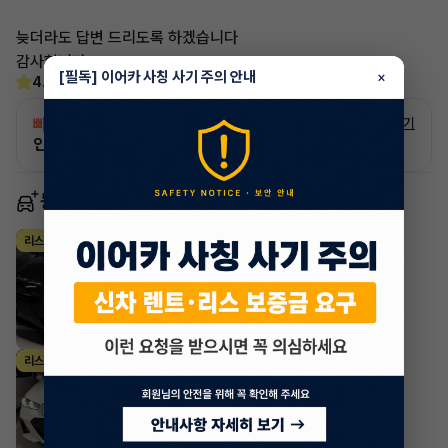
늦더라도 답변 드리도록 하겠습니다
감사합니다
[필독] 이어카 사칭 사기 주의 안내
×
4.6
(15)
빠른승계
서비스
자세히 보기
인증 차량으로 승계하는 이유?
동일 차종 이어카
BMW i시리즈
리스
·
2023년
xDrive60 M Sport
2,559,228
월
원 X
28
개월
지원금
20,000,000원
조회 673
4시간 전
BMW i시리즈
리스
·
2024년
eDrive 40 M Sport
1,562,541
월
원 X
34
개월
지원금
5,000,000원
조회 422
1일 전