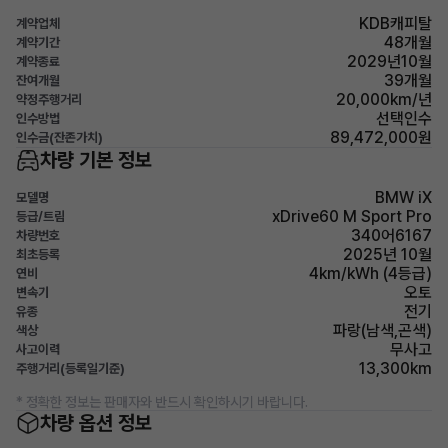
KDB캐피탈
계약업체
48개월
계약기간
2029년10월
계약종료
39개월
잔여개월
20,000km/년
약정주행거리
선택인수
인수방법
89,472,000원
인수금(잔존가치)
차량 기본 정보
BMW iX
모델명
xDrive60 M Sport Pro
등급/트림
340어6167
차량번호
2025년 10월
최초등록
4km/kWh (4등급)
연비
오토
변속기
전기
유종
파랑(남색,곤색)
색상
무사고
사고이력
13,300km
주행거리(등록일기준)
* 정확한 정보는 판매자와 반드시 확인하시기 바랍니다.
차량 옵션 정보