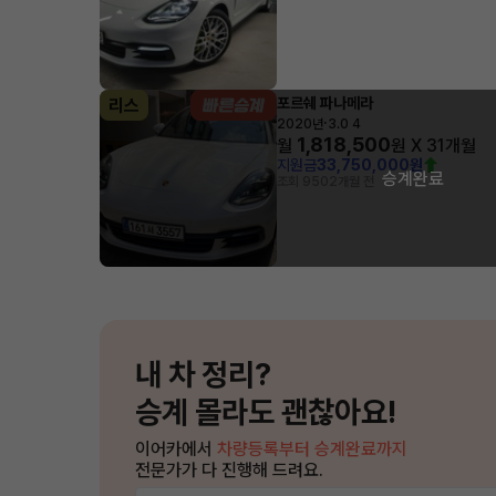
포르쉐 파나메라
리스
·
2020년
3.0 4
1,818,500
월
원 X
31
개월
지원금
33,750,000원
승계완료
조회 950
2개월 전
내 차 정리?
승계 몰라도 괜찮아요!
이어카에서
차량등록부터 승계완료까지
전문가가 다 진행해 드려요.