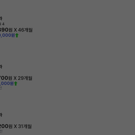
라
6 4
890
원 X
46
개월
0,000원
라
S
700
원 X
29
개월
0,000원
전
라
200
원 X
31
개월
전