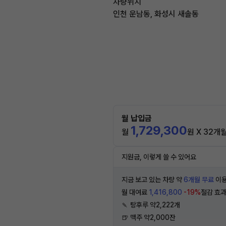
차량위치
인천 운남동, 화성시 새솔동
월 납입금
1,729,300
월
원 X 32개
지원금, 이렇게 쓸 수 있어요
지금 보고 있는 차량 약
6개월 무료
이용
월 대여료
1,416,800
-19%
절감 효
🍡 탕후루 약2,222개
🍺 맥주 약2,000잔