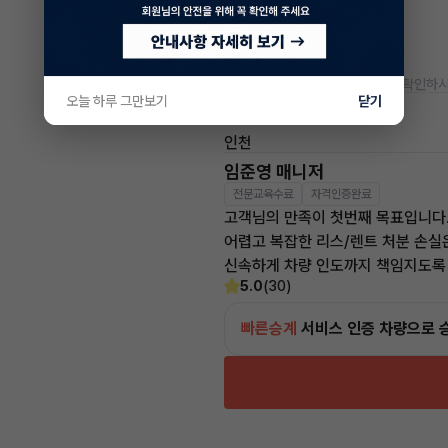
색상
사고이력
주행거리(등록일기준)
* 정확한 정보는 판매자와 반드시 확인하시
오늘 하루 그만보기
닫기
차량 위치
인천
임준영 매니저
전문교육수료
자격인증완료
고객님의 만족이 첫번째 목표입니다
어렵고 복잡한 리스/렌트 처분 손실
신속하게 차량 인도까지 책임지도록
5.0
(30)
빠른승계
서비스
인증 차량으로 