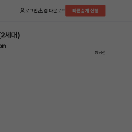
로그인
앱 다운로드
빠른승계 신청
(2세대)
on
방금전