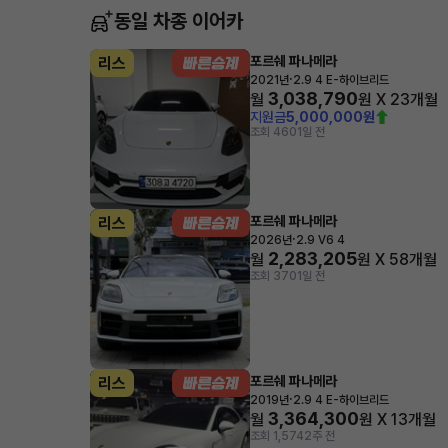
동일 차종 이어카
포르쉐 파나메라
리스
·
2021년
2.9 4 E-하이브리드
3,038,790
월
원 X
23
개월
지원금
5,000,000원
조회 460
1일 전
포르쉐 파나메라
리스
·
2026년
2.9 V6 4
2,283,205
월
원 X
58
개월
조회 370
1일 전
포르쉐 파나메라
리스
·
2019년
2.9 4 E-하이브리드
3,364,300
월
원 X
13
개월
조회 1,574
2주 전