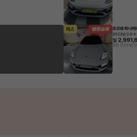
포르쉐 파나메
리스
·
2023년
2.9 4
2,991,
월
조회 1,125
1년 전