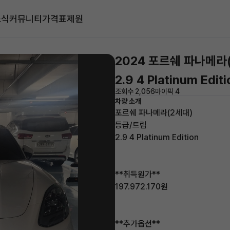
소식
커뮤니티
가격표
제원
2024 포르쉐 파나메라
2.9 4 Platinum Editi
조회수 2,056
마이픽 4
차량 소개
포르쉐 파나메라(2세대)
등급/트림
2.9 4 Platinum Edition
**취득원가**
197.972.170원
**추가옵션**