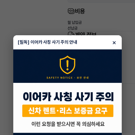
비용
월 납입금
선납금
계약 정보
×
[필독] 이어카 사칭 사기 주의 안내
계약업체
계약기간
계약종료
잔여개월
약정주행거리
인수방법
인수금(잔존가치)
차량 기본 정보
모델명
등급/트림
차량번호
최초등록
연비
변속기
유종