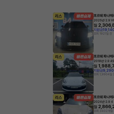
포르쉐 파나메
리스
·
2025년
2.9 V
2,306,
월
지원금
19,14
조회 192
1일 전
포르쉐 파나메
리스
·
2018년
2.9 4
1,988,
월
지원금
9,29
조회 1,990
4일 
포르쉐 파나메
리스
·
2024년
2.9 4
2,866,
월
조회 340
2개월 