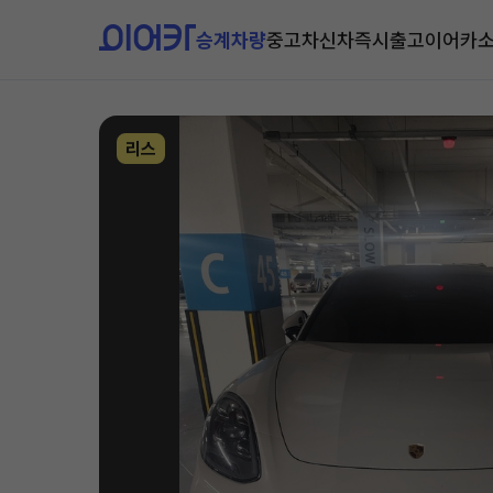
승계차량
중고차
신차즉시출고
이어카
리스