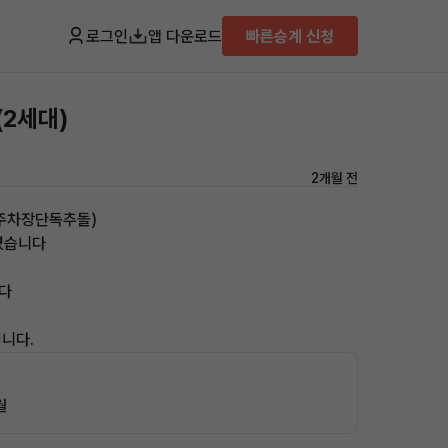
로그인
앱 다운로드
빠른승계 신청
(2세대)
2개월 전
 주차장단독추돌)
였습니다
다
니다.
월