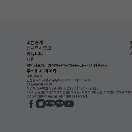
빠른승계
신차즉시출고
커뮤니티
제원
개인정보처리방침
이용약관
채용공고
공지사항
브랜드
주식회사 이어카
대표 유우재
인천광역시 부평구 주부토로 236, D동 1514호
cs@eacar.co.kr
사업자 등록번호 539-88-02334 | 1877-2520
이어카는 통신판매 중개자로서 통신판매의 당사자가 아니며, 상품, 거래정보, 거래에 대하여
Copyrightⓒ eacar. All right reserved.