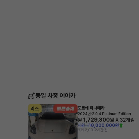
동일 차종 이어카
포르쉐 파나메라
리스
·
2024년
2.9 4 Platinum Edition
1,729,300
월
원 X
32
개월
지원금
10,000,000원
조회 2,031
2시간 전