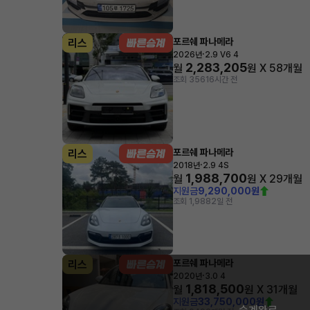
포르쉐 파나메라
리스
·
2026년
2.9 V6 4
2,283,205
월
원 X
58
개월
조회 356
16시간 전
포르쉐 파나메라
리스
·
2018년
2.9 4S
1,988,700
월
원 X
29
개월
지원금
9,290,000원
조회 1,988
2일 전
포르쉐 파나메라
리스
·
2020년
3.0 4
1,818,500
월
원 X
31
개월
지원금
33,750,000원