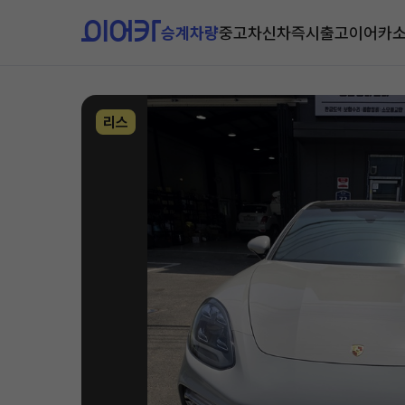
승계차량
중고차
신차즉시출고
이어카
리스