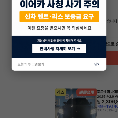
보신 차량 차량번호
카톡 남겨주시면
늦더라도 답변 드리도록 하겠습니다
감사합니다
4.6
(15)
빠른승계
서비스
인증 차량으로 
오늘 하루 그만보기
닫기
포르쉐 파나메
리스
·
2025년
2.9 V
2,306,
월
지원금
19,14
조회 175
16시간