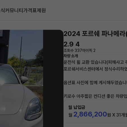
소식
커뮤니티
가격표
제원
2024 포르쉐 파나메라
2.9 4
조회수 337
마이픽 2
차량 소개
운전석 휠 교환 있습니다(피해사고
포르쉐서비스센터에서 정식수리하
옵션표 사진에 함께 게시해두었습니
키로수 아주짧은 컨디션 좋은 차량입
월 납입금
2,866,200
월
원 X 31개