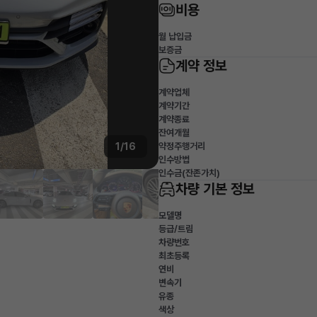
비용
월 납입금
보증금
계약 정보
계약업체
계약기간
계약종료
잔여개월
1/16
약정주행거리
인수방법
인수금(잔존가치)
차량 기본 정보
모델명
등급/트림
차량번호
최초등록
연비
변속기
유종
색상