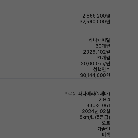
2,866,200원
37,560,000원
하나캐피탈
60개월
2029년02월
31개월
20,000km/년
선택인수
90,144,000원
포르쉐 파나메라(2세대)
2.9 4
330조1061
2024년 02월
8km/L (5등급)
오토
가솔린
미색