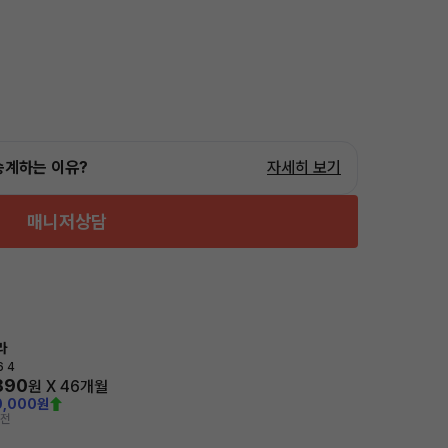
승계하는 이유?
자세히 보기
매니저상담
라
6 4
890
원 X
46
개월
0,000원
 전