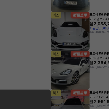
포르쉐 파나메
리스
·
2021년
2.9 4
3,038,
월
지원금
5,00
조회 458
16시간
포르쉐 파나메
리스
·
2019년
2.9 4
3,364,
월
조회 1,567
2주 
포르쉐 파나메
리스
·
2023년
2.9 4
2,991,
월
조회 1,124
1년 전