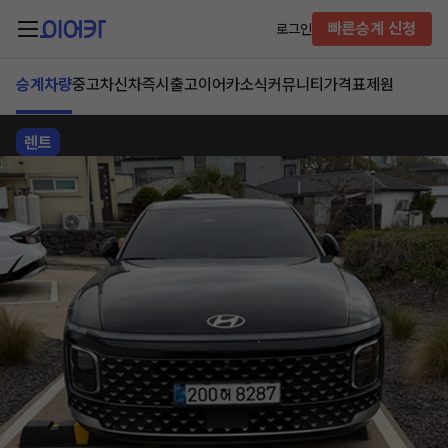
빠른승계 신청
로그인
승계차량
중고차
신차즉시출고
이어카소식
커뮤니티
가격표
제원
렌트