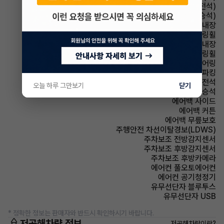
시트 통풍시트(운전석)
시트 통풍시트(동승석)
룸미러 하이패스 내장
스티어링휠 가죽스티어링휠
스티어링휠 열선내장
스티어링휠 속도감응식 스티어링휠
스티어링휠 텔레스코픽 스티어링
파킹 전자식 파킹
에어백 운전석
오늘 하루 그만보기
닫기
에어백 동승석
에어백 사이드
에어백 커튼
에어백 무릎보호
주행안전 차선이탈경보(LDWS)
주차보조 전방감지센서
주차보조 후방감지센서
주차보조 후방카메라
에어컨 풀오토에어컨
에어컨 공기청정기
유무선단자 블루투스
유무선단자 USB
* 정확한 정보는 판매자와 반드시 확인하시기 바랍니다.
저공해차량 정보
저공해차량이란?