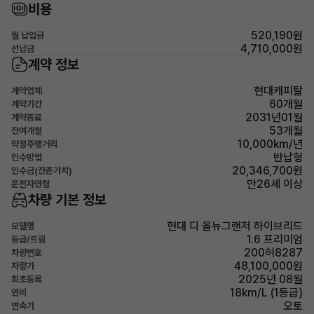
비용
520,190원
월 납입금
4,710,000원
선납금
계약 정보
현대캐피탈
계약업체
60개월
계약기간
2031년01월
계약종료
53개월
잔여개월
10,000km/년
약정주행거리
반납형
인수방법
20,346,700원
인수금(잔존가치)
만26세 이상
운전자연령
차량 기본 정보
현대 디 올뉴그랜저 하이브리드
모델명
1.6 프리미엄
등급/트림
200허8287
차량번호
48,100,000원
차량가
2025년 08월
최초등록
18km/L (1등급)
연비
오토
변속기