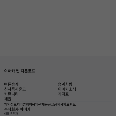
이어카 앱 다운로드
빠른승계
승계차량
신차즉시출고
이어카소식
커뮤니티
가격표
제원
개인정보처리방침
이용약관
채용공고
공지사항
브랜드
주식회사 이어카
대표 유우재