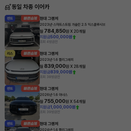
동일 차종 이어카
현대 그랜저
렌트
·
2023년
스마트스트림 가솔린 2.5 익스클루시브
784,850
월
원 X
20
개월
지원금
500,000원
조회 4
방금전
현대 그랜저
리스
·
2023년
1.6 캘리그래피
839,000
월
원 X
28
개월
지원금
839,000원
조회 38
방금전
현대 그랜저
렌트
·
2026년
1.6 아너스
755,000
월
원 X
54
개월
지원금
1,000,000원
조회 39
방금전
현대 그랜저
렌트
·
2024년
1.6 캘리그래피