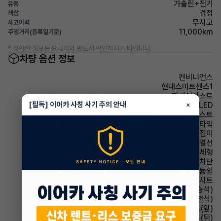
가솔린+전기
유종
검정
색상
무사고
사고이력
11,000km
주행거리(등록일기준)
* 정확한 정보는 판매자와 반드시 확인하시기 바랍니다.
차량 옵션 정보
컨비니언스
현대스마트센스1
파킹어시스트
[필독] 이어카 사칭 사기 주의 안내
×
헤드램프 LED
헤드램프 하이빔 어시스트
헤드램프 프로젝션 타입
사이드미러 전동접이
사이드미러 열선
사이드미러 방향지시등 일체형
윈드실드(앞유리) 자외선 차단
휠타이어 알루미늄휠
시트 가죽시트
시트 전동시트(동승석)
시트 전동시트(운전석)
시트 열선시트(앞)
시트 열선시트(뒤)