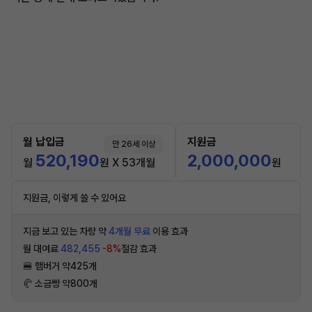
월 납입금
지원금
만 26세 이상
520,190
2,000,000
월
원 X 53개월
원
지원금, 이렇게 쓸 수 있어요
지금 보고 있는 차량 약
4개월 무료
이용 효과
월 대여료
482,455
-8%
절감 효과
🍔 햄버거 약425개
🥐 소금빵 약800개