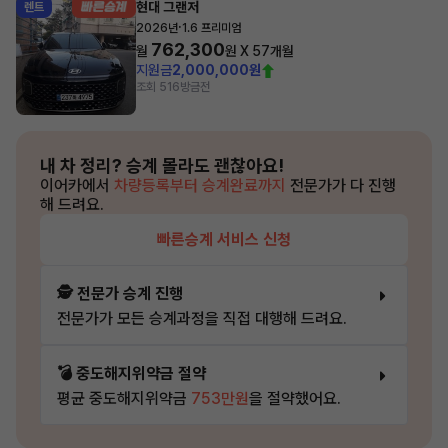
현대 그랜저
렌트
·
2026년
1.6 프리미엄
762,300
월
원 X
57
개월
지원금
2,000,000원
조회 516
방금전
내 차 정리?
승계 몰라도 괜찮아요!
이어카에서
차량등록부터 승계완료까지
전문가가 다 진행
해 드려요.
빠른승계 서비스 신청
🕵️ 전문가 승계 진행
전문가가 모든 승계과정을 직접 대행해 드려요.
💣 중도해지위약금 절약
평균 중도해지위약금
753만원
을 절약했어요.