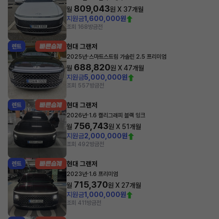
809,043
월
원 X
37
개월
지원금
1,600,000원
조회 168
방금전
현대 그랜저
렌트
·
2025년
스마트스트림 가솔린 2.5 프리미엄
688,820
월
원 X
47
개월
지원금
5,000,000원
조회 557
방금전
현대 그랜저
렌트
·
2026년
1.6 캘리그래피 블랙 잉크
756,743
월
원 X
51
개월
지원금
2,000,000원
조회 492
방금전
현대 그랜저
렌트
·
2023년
1.6 프리미엄
715,370
월
원 X
27
개월
지원금
1,000,000원
조회 411
방금전