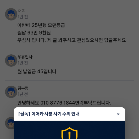
ㅇㅈ
1년 전
아반떼 25년형 모던등급
월납 63만 9천원
무심사 입니다. 제 글 봐주시고 관심있으시면 답글주세요
우유집사
1년 전
월 납입금 45입니다
김부형
1년 전
안녕하세요 010 8776 1844연락부탁드립니다.
[필독] 이어카 사칭 사기 주의 안내
×
우유집사
1년 전
캐스퍼 블랙 2025년식 어떠세요 ?