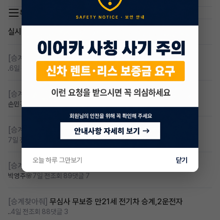
목록 이동
실시간 인기글
[승계찾아줘]
렌탈 승계차량 찾습니다 바로진행
.
6일 전
조회 123
댓글 6
[승계찾아줘]
아반떼cn7 승계자 구합니다
손민경
7일 전
조회 112
댓글 4
[승계찾아줘]
만22세 무심사 장기렌트 찾습니다
7일 전
조회 94
댓글 2
오늘 하루 그만보기
닫기
[승계찾아줘]
카니발 저렴이 승계받고샆어요
박영주🌸
7일 전
조회 89
댓글 7
[승계찾아줘]
무심사 무보증 만21세 전기차 승계,2운전자
..
4일 전
조회 88
댓글 3