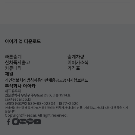
이어카 앱 다운로드
빠른승계
승계차량
신차즉시출고
이어카소식
커뮤니티
가격표
제원
개인정보처리방침
이용약관
채용공고
공지사항
브랜드
주식회사 이어카
대표 유우재
인천광역시 부평구 주부토로 236, D동 1514호
cs@eacar.co.kr
사업자 등록번호 539-88-02334 | 1877-2520
이어카는 통신판매 중개자로서 통신판매의 당사자가 아니며, 상품, 거래정보, 거래에 대하여 책임을 지지
않습니다.
Copyrightⓒ eacar. All right reserved.