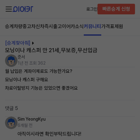
빠른승계 신청
로그인
승계차량
중고차
신차즉시출고
이어카소식
커뮤니티
가격표
제원
[승계찾아줘]
모닝이나 캐스퍼 만 21세,무보증,무선입금
준서
1년 전
조회 362
월 납입은 계좌이체로도 가능한가요?
모닝이나 캐스퍼 구해요
차로이탈방지 기능은 있었으면 좋겠어요
댓글 5
Sim YeongKyu
6개월 전
아직이시라면 확인부탁드립니다!