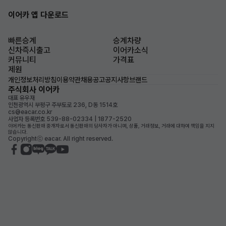
이어카 앱 다운로드
빠른승계
승계차량
신차즉시출고
이어카소식
커뮤니티
가격표
제원
개인정보처리방침
이용약관
채용공고
공지사항
브랜드
주식회사 이어카
대표 유우재
인천광역시 부평구 주부토로 236, D동 1514호
cs@eacar.co.kr
사업자 등록번호 539-88-02334 | 1877-2520
이어카는 통신판매 중개자로서 통신판매의 당사자가 아니며, 상품, 거래정보, 거래에 대하여 책임을 지지
않습니다.
Copyrightⓒ eacar. All right reserved.