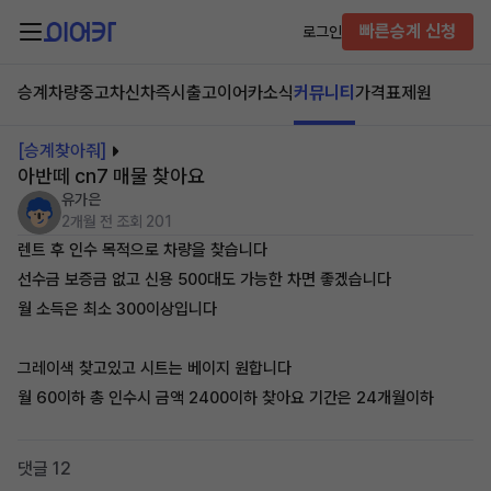
빠른승계 신청
로그인
승계차량
중고차
신차즉시출고
이어카소식
커뮤니티
가격표
제원
[승계찾아줘]
아반떼 cn7 매물 찾아요
유가은
2개월 전
조회 201
렌트 후 인수 목적으로 차량을 찾습니다
선수금 보증금 없고 신용 500대도 가능한 차면 좋겠습니다
월 소득은 최소 300이상입니다
그레이색 찾고있고 시트는 베이지 원합니다
월 60이하 총 인수시 금액 2400이하 찾아요 기간은 24개월이하
댓글 12