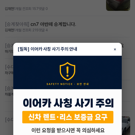
김재현
1개월 전
조회 157
댓글 0
[승계찾아줘]
cn7 아반떼 승계합니다.
김재현
1개월 전
조회 215
댓글 4
[승계찾아줘]
회생자 ev3롱레인지 무심사무보증 승계 있을까요
[필독] 이어카 사칭 사기 주의 안내
×
하기정
1개월 전
조회 204
댓글 2
[수다방]
gv80 만기 2개월남음 총 3750에 넘깁니다
차구해요
1개월 전
조회 135
댓글 0
[승계찾아줘]
무심사 스포티지
차볼게요
1개월 전
조회 196
댓글 8
[수다방]
아반떼Cn7 제2운전자보냅니다