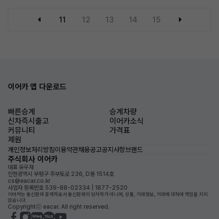
11
12
13
14
15
이어카 앱 다운로드
빠른승계
승계차량
신차즉시출고
이어카소식
커뮤니티
가격표
제원
개인정보처리방침
이용약관
채용공고
공지사항
브랜드
주식회사 이어카
대표 유우재
인천광역시 부평구 주부토로 236, D동 1514호
cs@eacar.co.kr
사업자 등록번호 539-88-02334 | 1877-2520
이어카는 통신판매 중개자로서 통신판매의 당사자가 아니며, 상품, 거래정보, 거래에 대하여 책임을 지지
않습니다.
Copyrightⓒ eacar. All right reserved.