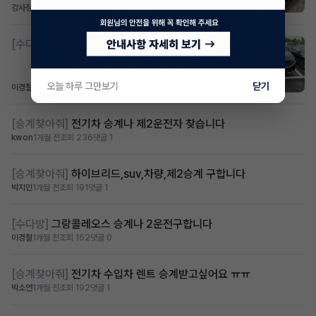
강사장
1개월 전
조회 257
댓글 0
[수다방]
콜레오스 승계 및 2운전자 보냅니다
오늘 하루 그만보기
닫기
이경철
1개월 전
조회 176
댓글 0
[승계찾아줘]
전기차 승계나 제2운전자 찾습니다
kwon
1개월 전
조회 236
댓글 1
[승계찾아줘]
하이브리드,suv,차량,제2승계 구합니다
박지민
1개월 전
조회 191
댓글 1
[수다방]
그랑콜레오스 승계나 2운전구합니다
이경철
1개월 전
조회 152
댓글 0
[승계찾아줘]
전기차 수입차 렌트 승계받고싶어요 ㅠㅠ
박소연
1개월 전
조회 192
댓글 1