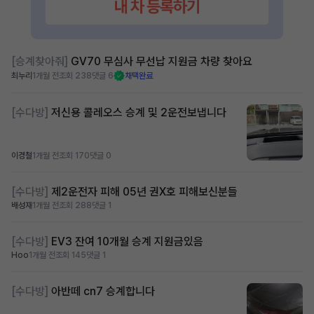
[승계찾아줘]
GV70 무심사 무선납 지원금 차량 찾아요
최누리
1개월 전
조회 238
댓글 6
채택완료
[수다방]
저신용 콜레오스 승계 및 2운전보냅니다
이경철
1개월 전
조회 170
댓글 0
[수다방]
제2운전자 피해 05년 권X호 피해보신분들
배성재
1개월 전
조회 288
댓글 1
[수다방]
EV3 잔여 10개월 승계 지원금있음
Hoo
1개월 전
조회 145
댓글 1
[수다방]
아반떼 cn7 승계합니다