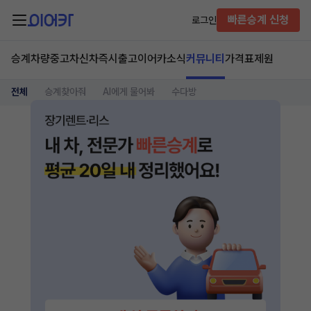
빠른승계 신청
로그인
승계차량
중고차
신차즉시출고
이어카소식
커뮤니티
가격표
제원
전체
승계찾아줘
AI에게 물어봐
수다방