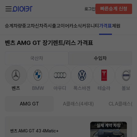
빠른승계 신청
로그인
승계차량
중고차
신차즉시출고
이어카소식
커뮤니티
가격표
제원
벤츠 AMG GT 장기렌트/리스 가격표
국산차
수입차
벤츠
BMW
아우디
폭스바겐
테슬라
볼보
AMG GT
A클래스(4세대)
CLA클래스(2
실제 계약 차량
벤츠 AMG GT 43 4Matic+