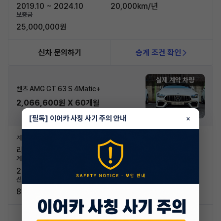
2019.10 ~ 2024.10
20,000km/년
보증금
25,000,000원
신차 문의하기
승계 조건 확인
실제 계약 차량
벤츠 AMG GT 63 S 4Matic+
2,066,600원 X 60개월
[필독] 이어카 사칭 사기 주의 안내
×
계약유형
신차가격
리스
249,600,000원
계약기간
계약주행거리
2020.05 ~ 2025.05
20,000km/년
선납금
83,510,000원
신차 문의하기
승계 조건 확인