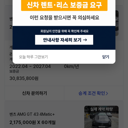
실제 계약 차량
벤츠 AMG GT 43 4Matic+
2,114,200원 X 60개월
계약유형
신차가격
리스
143,100,000원
오늘 하루 그만보기
닫기
계약기간
계약주행거리
2022.04 ~ 2027.04
0km/년
보증금
30,835,800원
신차 문의하기
승계 조건 확인
실제 계약 차량
벤츠 AMG GT 43 4Matic+
2,175,000원 X 60개월